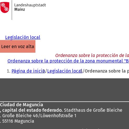
A
la
Saltar al contenido
página
de
inicio
Legislación local
leer en voz alta
Ordenanza sobre la protección de 
Ordenanza sobre la protección de la zona monumental "B
Estás
Página de inicio
Legislación local
Ordenanza sobre la 
aquí:
Zona
de
los
Ciudad de Maguncia
pies
, capital del estado federado.
Stadthaus de Große Bleiche
. Große Bleiche 46/Löwenhofstraße 1
. 55116 Maguncia