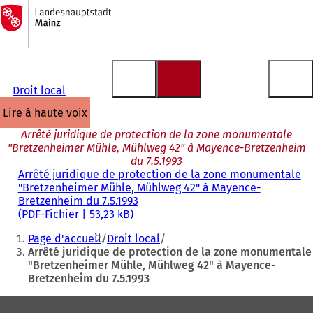
Vers
la
Accéder au contenu
page
d'accueil
Droit local
lire à haute voix
Arrêté juridique de protection de la zone monumentale
"Bretzenheimer Mühle, Mühlweg 42" à Mayence-Bretzenheim
du 7.5.1993
Arrêté juridique de protection de la zone monumentale
"Bretzenheimer Mühle, Mühlweg 42" à Mayence-
Bretzenheim du 7.5.1993
PDF
-Fichier
53,23 kB
Vous
Page d'accueil
Droit local
êtes
Arrêté juridique de protection de la zone monumentale
"Bretzenheimer Mühle, Mühlweg 42" à Mayence-
ici
Bretzenheim du 7.5.1993
:
Pied