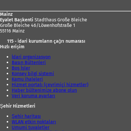
Mainz
Eyalet Başkenti
Stadthaus Große Bleiche
Große Bleiche 46/Löwenhofstraße 1
55116 Mainz
115 - İdari kurumların çağrı numarası
Hızlı erişim
İdari organizasyon
Basın Bültenleri
Boş İşler
Konsey bilgi sistemi
Kamu ihaleleri
Hizmet portalı (çevrimiçi hizmetler)
Haber bültenimize abone olun
Veri koruma ayarları
Şehir Hizmetleri
Şehir haritası
WLAN etkin noktaları
Umumi tuvaletler