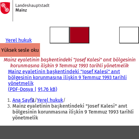
Ana
sayfaya
İçeriğe atla
Yerel hukuk
yüksek sesle oku
Mainz eyaletinin başkentindeki "Josef Kalesi" anıt bölgesinin
korunmasına ilişkin 9 Temmuz 1993 tarihli yönetmelik
Mainz eyaletinin başkentindeki "Josef Kalesi" anıt
bölgesinin korunmasına ilişkin 9 Temmuz 1993 tarihli
yönetmelik
PDF
-Dosya
91,76 kB
Buradasınız:
Ana Sayfa
Yerel hukuk
Mainz eyaletinin başkentindeki "Josef Kalesi" anıt
bölgesinin korunmasına ilişkin 9 Temmuz 1993 tarihli
yönetmelik
Ayak
bölgesi