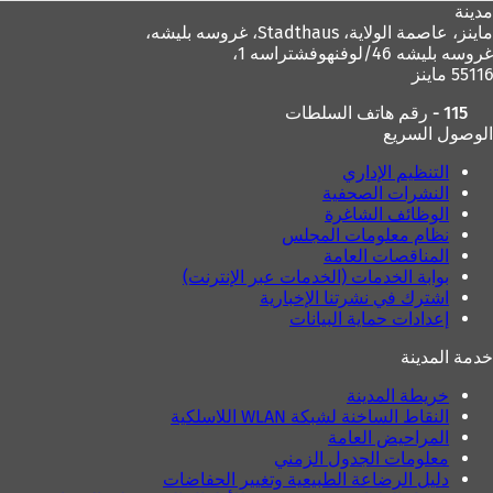
مدينة
ماينز، عاصمة الولاية،
Stadthaus، غروسه بليشه،
غروسه بليشه 46/لوفنهوفشتراسه 1،
55116 ماينز
115 - رقم هاتف السلطات
الوصول السريع
التنظيم الإداري
النشرات الصحفية
الوظائف الشاغرة
نظام معلومات المجلس
المناقصات العامة
بوابة الخدمات (الخدمات عبر الإنترنت)
اشترك في نشرتنا الإخبارية
إعدادات حماية البيانات
خدمة المدينة
خريطة المدينة
النقاط الساخنة لشبكة WLAN اللاسلكية
المراحيض العامة
معلومات الجدول الزمني
دليل الرضاعة الطبيعية وتغيير الحفاضات