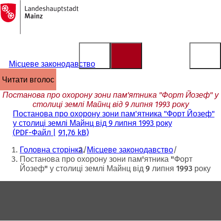
На
головну
Перейти до змісту
сторінку
Місцеве законодавство
читати вголос
Постанова про охорону зони пам'ятника "Форт Йозеф" у
столиці землі Майнц від 9 липня 1993 року
Постанова про охорону зони пам'ятника "Форт Йозеф"
у столиці землі Майнц від 9 липня 1993 року
PDF
-Файл
91,76 kB
Ти
Головна сторінка
Місцеве законодавство
тут:
Постанова про охорону зони пам'ятника "Форт
Йозеф" у столиці землі Майнц від 9 липня 1993 року
Зона
для
ніг