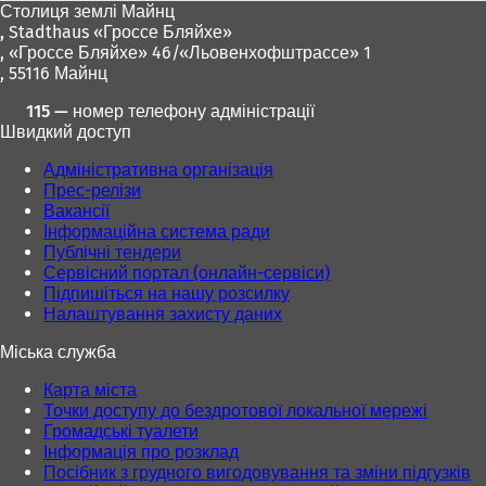
Столиця землі Майнц
,
Stadthaus «Гроссе Бляйхе»
, «Гроссе Бляйхе» 46/«Льовенхофштрассе» 1
, 55116 Майнц
115 — номер телефону адміністрації
Швидкий доступ
Адміністративна організація
Прес-релізи
Вакансії
Інформаційна система ради
Публічні тендери
Сервісний портал (онлайн-сервіси)
Підпишіться на нашу розсилку
Налаштування захисту даних
Міська служба
Карта міста
Точки доступу до бездротової локальної мережі
Громадські туалети
Інформація про розклад
Посібник з грудного вигодовування та зміни підгузків