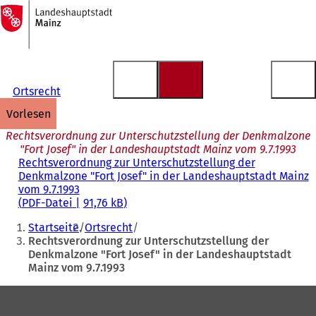
Zur
Startseite
Inhalt anspringen
Ortsrecht
vorlesen
Rechtsverordnung zur Unterschutzstellung der Denkmalzone
"Fort Josef" in der Landeshauptstadt Mainz vom 9.7.1993
Rechtsverordnung zur Unterschutzstellung der
Denkmalzone "Fort Josef" in der Landeshauptstadt Mainz
vom 9.7.1993
PDF
-Datei
91,76 kB
Sie
Startseite
Ortsrecht
befinden
Rechtsverordnung zur Unterschutzstellung der
Denkmalzone "Fort Josef" in der Landeshauptstadt
sich
Mainz vom 9.7.1993
hier:
Fußbereich