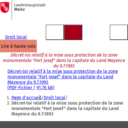
Vers
la
Accéder au contenu
page
d'accueil
Droit local
lire à haute voix
Décret-loi relatif à la mise sous protection de la zone
monumentale "Fort Josef" dans la capitale du Land Mayence
du 9.7.1993
Décret-loi relatif à la mise sous protection de la zone
monumentale "Fort Josef" dans la capitale du Land
Mayence du 9.7.1993
PDF
-Fichier
91,76 kB
Vous
Page d'accueil
Droit local
êtes
Décret-loi relatif à la mise sous protection de la zone
monumentale "Fort Josef" dans la capitale du Land
ici
Mayence du 9.7.1993
:
Pied