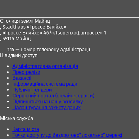
для
ніг
Столиця землі Майнц
,
Stadthaus «Гроссе Бляйхе»
, «Гроссе Бляйхе» 46/«Льовенхофштрассе» 1
, 55116 Майнц
115 — номер телефону адміністрації
Швидкий доступ
Адміністративна організація
Прес-релізи
Вакансії
Інформаційна система ради
Публічні тендери
Сервісний портал (онлайн-сервіси)
Підпишіться на нашу розсилку
Налаштування захисту даних
Міська служба
Карта міста
Точки доступу до бездротової локальної мережі