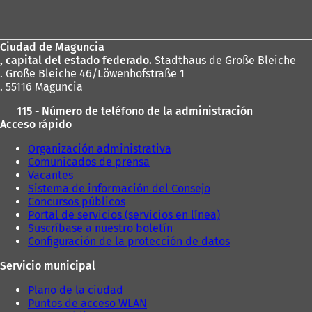
de
los
Ciudad de Maguncia
pies
, capital del estado federado.
Stadthaus de Große Bleiche
. Große Bleiche 46/Löwenhofstraße 1
. 55116 Maguncia
115 - Número de teléfono de la administración
Acceso rápido
Organización administrativa
Comunicados de prensa
Vacantes
Sistema de información del Consejo
Concursos públicos
Portal de servicios (servicios en línea)
Suscríbase a nuestro boletín
Configuración de la protección de datos
Servicio municipal
Plano de la ciudad
Puntos de acceso WLAN