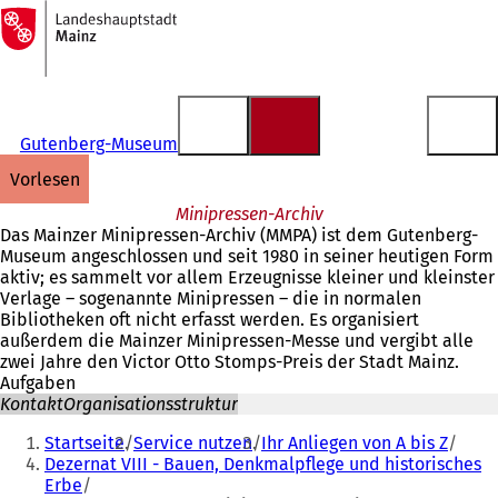
Zur
Startseite
Inhalt anspringen
Gutenberg-Museum
vorlesen
Minipressen-Archiv
Das Mainzer Minipressen-Archiv (MMPA) ist dem Gutenberg-
Museum angeschlossen und seit 1980 in seiner heutigen Form
aktiv; es sammelt vor allem Erzeugnisse kleiner und kleinster
Verlage – sogenannte Minipressen – die in normalen
Bibliotheken oft nicht erfasst werden. Es organisiert
außerdem die Mainzer Minipressen-Messe und vergibt alle
zwei Jahre den Victor Otto Stomps-Preis der Stadt Mainz.
Aufgaben
Kontakt
Organisationsstruktur
Sie
Startseite
Service nutzen
Ihr Anliegen von A bis Z
befinden
Dezernat VIII - Bauen, Denkmalpflege und historisches
Erbe
sich