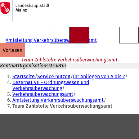
Zur
Startseite
Inhalt anspringen
Amtsleitung Verkehrsüberswachungsamt
vorlesen
Team Zahlstelle Verkehrsüberwachungsamt
Kontakt
Organisationsstruktur
Sie
Startseite
Service nutzen
Ihr Anliegen von A bis Z
befinden
Dezernat VII - Ordnungswesen und
Verkehrsüberwachung
sich
Verkehrsüberwachungsamt
hier:
Amtsleitung Verkehrsüberswachungsamt
Team Zahlstelle Verkehrsüberwachungsamt
Fußbereich