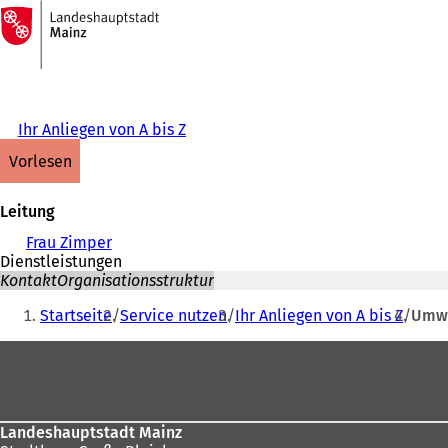
Zur
Startseite
Inhalt anspringen
Ihr Anliegen von A bis Z
vorlesen
Leitung
Frau Zimper
Dienstleistungen
Kontakt
Organisationsstruktur
Sie
Startseite
Service nutzen
Ihr Anliegen von A bis Z
Umwe
befinden
Fußbereich
sich
hier:
Landeshauptstadt Mainz