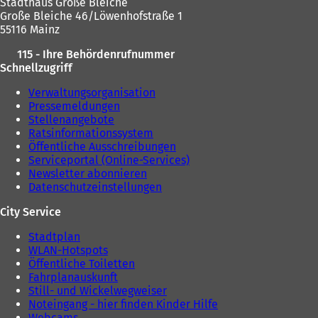
Stadthaus Große Bleiche
Große Bleiche 46/Löwenhofstraße 1
55116 Mainz
115 - Ihre Behördenrufnummer
Schnellzugriff
Verwaltungsorganisation
Pressemeldungen
Stellenangebote
Ratsinformationssystem
Öffentliche Ausschreibungen
Serviceportal (Online-Services)
Newsletter abonnieren
Datenschutzeinstellungen
City Service
Stadtplan
WLAN-Hotspots
Öffentliche Toiletten
Fahrplanauskunft
Still- und Wickelwegweiser
Noteingang - hier finden Kinder Hilfe
Webcams