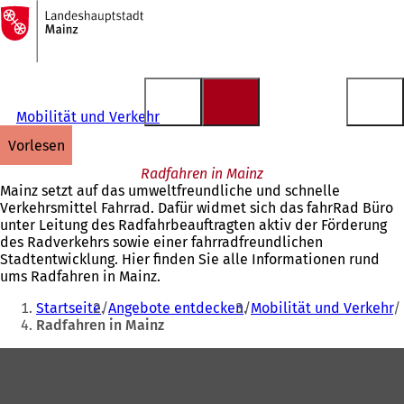
Zur
Startseite
Inhalt anspringen
Mobilität und Verkehr
vorlesen
Radfahren in Mainz
Mainz setzt auf das umweltfreundliche und schnelle
Verkehrsmittel Fahrrad. Dafür widmet sich das fahrRad Büro
unter Leitung des Radfahrbeauftragten aktiv der Förderung
des Radverkehrs sowie einer fahrradfreundlichen
Stadtentwicklung. Hier finden Sie alle Informationen rund
ums Radfahren in Mainz.
Sie
Startseite
Angebote entdecken
Mobilität und Verkehr
befinden
Radfahren in Mainz
sich
Fußbereich
hier: