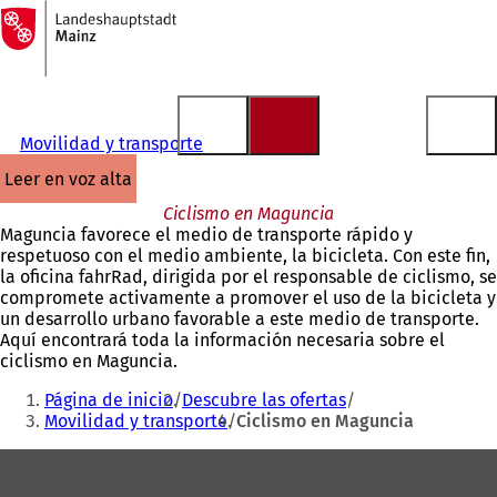
A
la
Saltar al contenido
página
de
inicio
Movilidad y transporte
leer en voz alta
Ciclismo en Maguncia
Maguncia favorece el medio de transporte rápido y
respetuoso con el medio ambiente, la bicicleta. Con este fin,
la oficina fahrRad, dirigida por el responsable de ciclismo, se
compromete activamente a promover el uso de la bicicleta y
un desarrollo urbano favorable a este medio de transporte.
Aquí encontrará toda la información necesaria sobre el
ciclismo en Maguncia.
Estás
Página de inicio
Descubre las ofertas
aquí:
Movilidad y transporte
Ciclismo en Maguncia
Zona
de