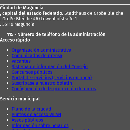
los
Ciudad de Maguncia
pies
, capital del estado federado.
Stadthaus de Große Bleiche
. Große Bleiche 46/Löwenhofstraße 1
. 55116 Maguncia
115 - Número de teléfono de la administración
Acceso rápido
Organización administrativa
Comunicados de prensa
Vacantes
Sistema de información del Consejo
Concursos públicos
Portal de servicios (servicios en línea)
Suscríbase a nuestro boletín
Configuración de la protección de datos
Servicio municipal
Plano de la ciudad
Puntos de acceso WLAN
Aseos públicos
Información sobre horarios