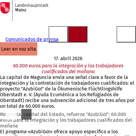
A
la
Saltar al contenido
página
de
inicio
Comunicados de prensa
leer en voz alta
17. abril 2026
60.000 euros para la integración y los trabajadores
cualificados del mañana
La capital de Maguncia envía una señal clara a favor de la
integración y la contratación de trabajadores cualificados: el
proyecto "AzubiGo!" de la Ökumenische Flüchtlingshilfe
Oberstadt e. V. (Ayuda Ecuménica a los Refugiados de
Oberstadt) recibe una subvención adicional de tres años por
un total de 60.000 euros.
Maguncia, capital del Estado, refuerza "AzubiGo!": 60.000
euros para la integración y los trabajadores cualificados del
mañana
El programa «AzubiGo!» ofrece apoyo específico a los