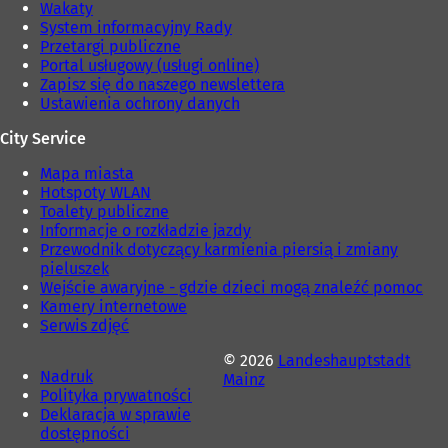
Wakaty
System informacyjny Rady
Przetargi publiczne
Portal usługowy (usługi online)
Zapisz się do naszego newslettera
Ustawienia ochrony danych
City Service
Mapa miasta
Hotspoty WLAN
Toalety publiczne
Informacje o rozkładzie jazdy
Przewodnik dotyczący karmienia piersią i zmiany
pieluszek
Wejście awaryjne - gdzie dzieci mogą znaleźć pomoc
Kamery internetowe
Serwis zdjęć
© 2026
Landeshauptstadt
Nadruk
Mainz
Polityka prywatności
Deklaracja w sprawie
dostępności