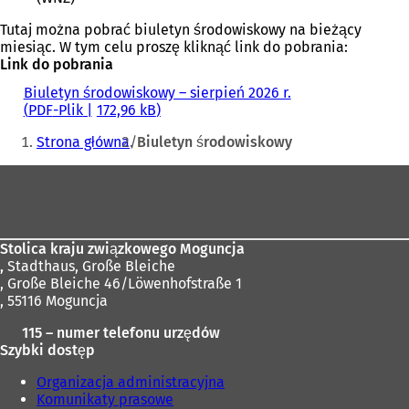
Tutaj można pobrać biuletyn środowiskowy na bieżący
miesiąc. W tym celu proszę kliknąć link do pobrania:
Link do pobrania
Biuletyn środowiskowy – sierpień 2026 r.
PDF
-Plik
172,96 kB
Jesteś
Strona główna
Biuletyn środowiskowy
tutaj:
Obszar
stóp
Stolica kraju związkowego Moguncja
,
Stadthaus, Große Bleiche
, Große Bleiche 46/Löwenhofstraße 1
, 55116 Moguncja
115 – numer telefonu urzędów
Szybki dostęp
Organizacja administracyjna
Komunikaty prasowe