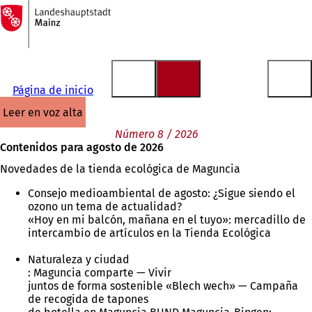
A
la
Saltar al contenido
página
de
inicio
Página de inicio
leer en voz alta
Número 8 / 2026
Contenidos para agosto de 2026
Novedades de la tienda ecológica de Maguncia
Consejo medioambiental de agosto: ¿Sigue siendo el
ozono un tema de actualidad?
«Hoy en mi balcón, mañana en el tuyo»: mercadillo de
intercambio de artículos en la Tienda Ecológica
Naturaleza y ciudad
: Maguncia comparte — Vivir
juntos de forma sostenible «Blech wech» — Campaña
de recogida de tapones