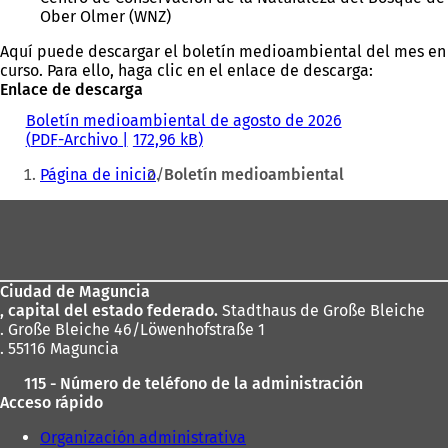
Ober Olmer (WNZ)
Aquí puede descargar el boletín medioambiental del mes en
curso. Para ello, haga clic en el enlace de descarga:
Enlace de descarga
Boletín medioambiental de agosto de 2026
PDF
-Archivo
172,96 kB
Estás
Página de inicio
Boletín medioambiental
aquí:
Zona
de
los
Ciudad de Maguncia
pies
, capital del estado federado.
Stadthaus de Große Bleiche
. Große Bleiche 46/Löwenhofstraße 1
. 55116 Maguncia
115 - Número de teléfono de la administración
Acceso rápido
Organización administrativa