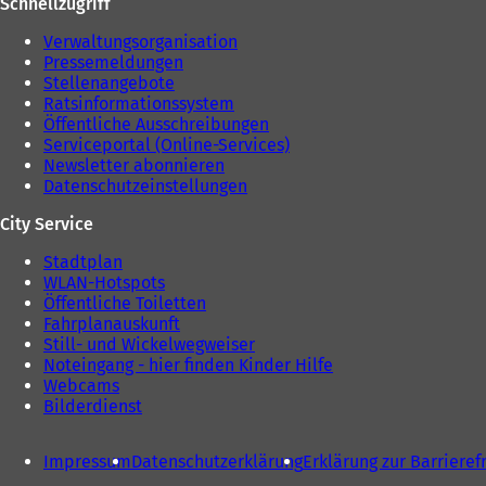
Schnellzugriff
Verwaltungsorganisation
Pressemeldungen
Stellenangebote
Ratsinformationssystem
Öffentliche Ausschreibungen
Serviceportal (Online-Services)
Newsletter abonnieren
Datenschutzeinstellungen
City Service
Stadtplan
WLAN-Hotspots
Öffentliche Toiletten
Fahrplanauskunft
Still- und Wickelwegweiser
Noteingang - hier finden Kinder Hilfe
Webcams
Bilderdienst
Impressum
Datenschutzerklärung
Erklärung zur Barrieref