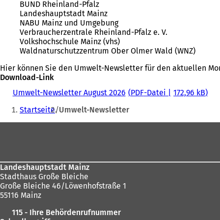
BUND Rheinland-Pfalz
Landeshauptstadt Mainz
NABU Mainz und Umgebung
Verbraucherzentrale Rheinland-Pfalz e. V.
Volkshochschule Mainz (vhs)
Waldnaturschutzzentrum Ober Olmer Wald (WNZ)
Hier können Sie den Umwelt-Newsletter für den aktuellen Mon
Download-Link
Umwelt-Newsletter August 2026
PDF
-Datei
172,96 kB
Sie
Startseite
Umwelt-Newsletter
befinden
Fußbereich
sich
hier:
Landeshauptstadt Mainz
Stadthaus Große Bleiche
Große Bleiche 46/Löwenhofstraße 1
55116 Mainz
115 - Ihre Behördenrufnummer