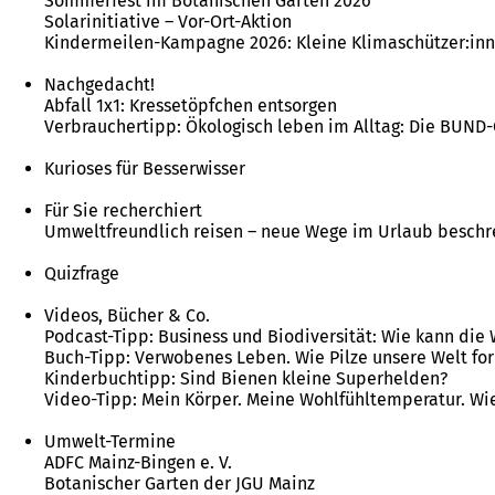
Sommerfest im Botanischen Garten 2026
Solarinitiative – Vor-Ort-Aktion
Kindermeilen-Kampagne 2026: Kleine Klimaschützer:inn
Nachgedacht!
Abfall 1x1: Kressetöpfchen entsorgen
Verbrauchertipp: Ökologisch leben im Alltag: Die BUND-
Kurioses für Besserwisser
Für Sie recherchiert
Umweltfreundlich reisen – neue Wege im Urlaub beschr
Quizfrage
Videos, Bücher & Co.
Podcast-Tipp: Business und Biodiversität: Wie kann die
Buch-Tipp: Verwobenes Leben. Wie Pilze unsere Welt fo
Kinderbuchtipp: Sind Bienen kleine Superhelden?
Video-Tipp: Mein Körper. Meine Wohlfühltemperatur. Wie
Umwelt-Termine
ADFC Mainz-Bingen e. V.
Botanischer Garten der JGU Mainz