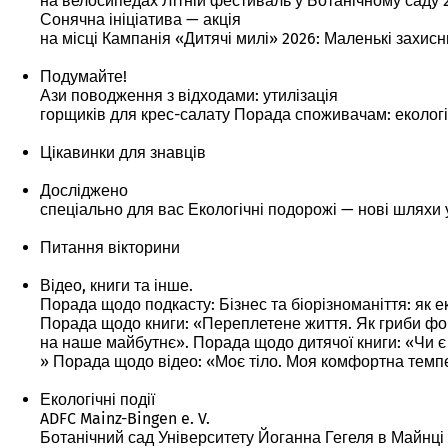
на велосипедах Літній фестиваль у Ботанічному саду 
Сонячна ініціатива — акція
на місці Кампанія «Дитячі милі» 2026: Маленькі захисни
Подумайте!
Ази поводження з відходами: утилізація
горщиків для крес-салату Порада споживачам: екологіч
Цікавинки для знавців
Досліджено
спеціально для вас Екологічні подорожі — нові шляхи у
Питання вікторини
Відео, книги та інше.
Порада щодо подкасту: Бізнес та біорізноманіття: як
Порада щодо книги: «Переплетене життя. Як гриби фо
на наше майбутнє». Порада щодо дитячої книги: «Чи 
» Порада щодо відео: «Моє тіло. Моя комфортна темп
Екологічні події
ADFC Mainz-Bingen e. V.
Ботанічний сад Університету Йоганна Гегеля в Майнці