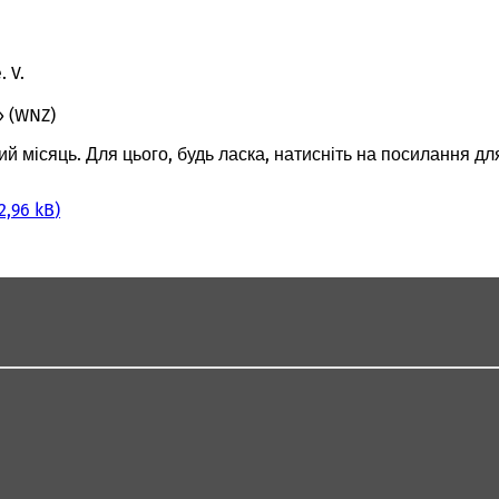
 V.
» (WNZ)
й місяць. Для цього, будь ласка, натисніть на посилання д
2,96 kB