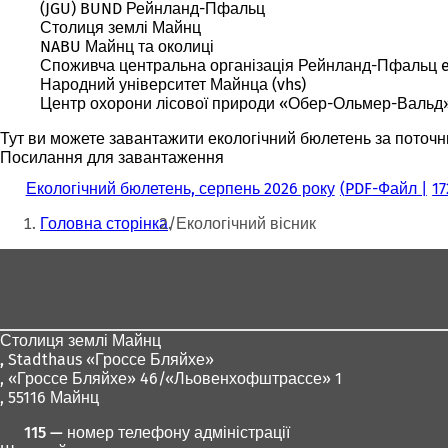
(JGU) BUND Рейнланд-Пфальц
Столиця землі Майнц
NABU Майнц та околиці
Споживча центральна організація Рейнланд-Пфальц e.
Народний університет Майнца (vhs)
Центр охорони лісової природи «Обер-Ольмер-Вальд
Тут ви можете завантажити екологічний бюлетень за поточни
Посилання для завантаження
Екологічний бюлетень, серпень 2026 року
PDF
-Файл
17
Ти
Головна сторінка
Екологічний вісник
тут:
Зона
для
ніг
Столиця землі Майнц
,
Stadthaus «Гроссе Бляйхе»
, «Гроссе Бляйхе» 46/«Льовенхофштрассе» 1
, 55116 Майнц
115 — номер телефону адміністрації