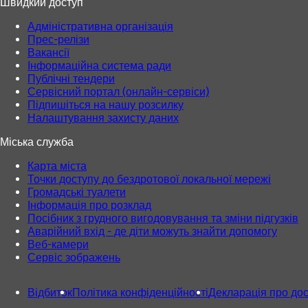
Швидкий доступ
Адміністративна організація
Прес-релізи
Вакансії
Інформаційна система ради
Публічні тендери
Сервісний портал (онлайн-сервіси)
Підпишіться на нашу розсилку
Налаштування захисту даних
Міська служба
Карта міста
Точки доступу до бездротової локальної мережі
Громадські туалети
Інформація про розклад
Посібник з грудного вигодовування та зміни підгузків
Аварійний вхід - де діти можуть знайти допомогу
Веб-камери
Сервіс зображень
Відбиток
Політика конфіденційності
Декларація про дос