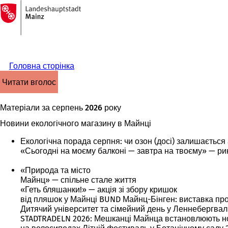
На
головну
Перейти до змісту
сторінку
Головна сторінка
читати вголос
Матеріали за серпень 2026 року
Новини екологічного магазину в Майнці
Екологічна порада серпня: чи озон (досі) залишаєтьс
«Сьогодні на моєму балконі — завтра на твоєму» — ри
«Природа та місто
Майнц» — спільне стале життя
«Геть бляшанки!» — акція зі збору кришок
від пляшок у Майнці BUND Майнц-Бінген: виставка про
Дитячий університет та сімейний день у Леннебергвал
STADTRADELN 2026: Мешканці Майнца встановлюють н