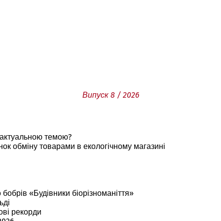
Випуск 8 / 2026
я актуальною темою?
нок обміну товарами в екологічному магазині
 бобрів «Будівники біорізноманіття»
ьді
ові рекорди