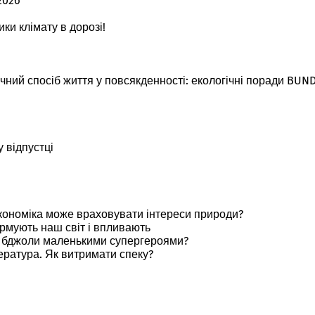
2026
ки клімату в дорозі!
ний спосіб життя у повсякденності: екологічні поради BUND
 відпустці
 економіка може враховувати інтереси природи?
рмують наш світ і впливають
є бджоли маленькими супергероями?
ература. Як витримати спеку?