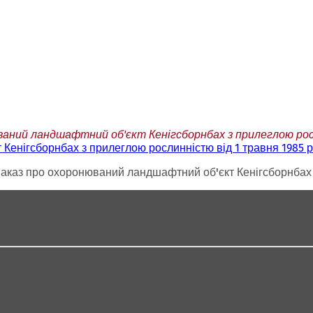
ний ландшафтний об'єкт Кенігсборнбах з прилеглою росл
Кенігсборнбах з прилеглою рослинністю від 1 травня 1985 р
аказ про охоронюваний ландшафтний об'єкт Кенігсборнбах з