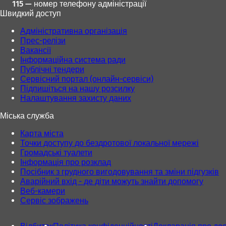
115 — номер телефону адміністрації
Швидкий доступ
Адміністративна організація
Прес-релізи
Вакансії
Інформаційна система ради
Публічні тендери
Сервісний портал (онлайн-сервіси)
Підпишіться на нашу розсилку
Налаштування захисту даних
Міська служба
Карта міста
Точки доступу до бездротової локальної мережі
Громадські туалети
Інформація про розклад
Посібник з грудного вигодовування та зміни підгузків
Аварійний вхід - де діти можуть знайти допомогу
Веб-камери
Сервіс зображень