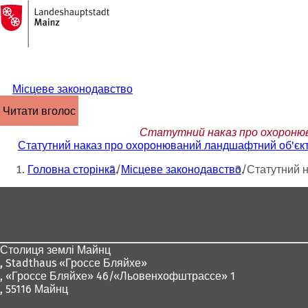
На
головну
Перейти до змісту
сторінку
Місцеве законодавство
читати вголос
Статутний наказ про охоронюва
Статутний наказ про охоронюваний ландшафтний об'єкт 
Ти
Головна сторінка
Місцеве законодавство
Статутний н
тут:
Зона
для
ніг
Столиця землі Майнц
,
Stadthaus «Гроссе Бляйхе»
, «Гроссе Бляйхе» 46/«Льовенхофштрассе» 1
, 55116 Майнц