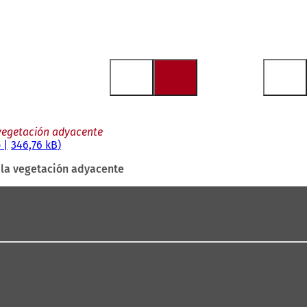
 vegetación adyacente
o
346,76 kB
 la vegetación adyacente