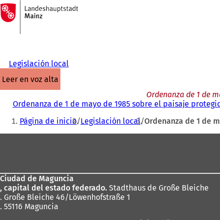
A
la
Saltar al contenido
página
de
inicio
Legislación local
leer en voz alta
Ordenanza de 1 de ma
Ordenanza de 1 de mayo de 1985 sobre el paisaje protegi
Estás
Página de inicio
Legislación local
Ordenanza de 1 de m
aquí:
Zona
de
los
Ciudad de Maguncia
pies
, capital del estado federado.
Stadthaus de Große Bleiche
. Große Bleiche 46/Löwenhofstraße 1
. 55116 Maguncia