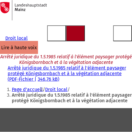
Vers
la
Accéder au contenu
page
d'accueil
Droit local
lire à haute voix
Arrêté juridique du 1.5.1985 relatif à l'élément paysager protégé
Königsbornbach et à la végétation adjacente
Arrêté juridique du 1.5.1985 relatif à l'élément paysager
protégé Königsbornbach et à la végétation adjacente
PDF
-Fichier
346,76 kB
Vous
Page d'accueil
Droit local
êtes
Arrêté juridique du 1.5.1985 relatif à l'élément paysager
protégé Königsbornbach et à la végétation adjacente
ici
:
Pied
de
page