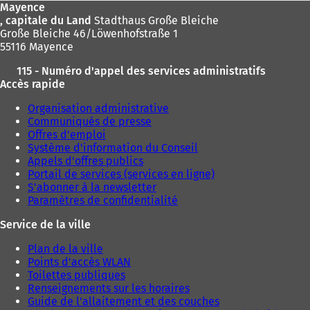
Mayence
, capitale du Land
Stadthaus Große Bleiche
Große Bleiche 46/Löwenhofstraße 1
55116 Mayence
115 - Numéro d'appel des services administratifs
Accès rapide
Organisation administrative
Communiqués de presse
Offres d'emploi
Système d'information du Conseil
Appels d'offres publics
Portail de services (services en ligne)
S'abonner à la newsletter
Paramètres de confidentialité
Service de la ville
Plan de la ville
Points d'accès WLAN
Toilettes publiques
Renseignements sur les horaires
Guide de l'allaitement et des couches