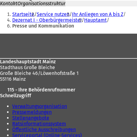
Kontakt
Organisationsstruktur
Sie
Startseite
Service nutzen
Ihr Anliegen von A bis Z
befinden
Dezernat I - Oberbürgermeister
Hauptamt
Presse und Kommunikation
sich
hier:
Fußbereich
Landeshauptstadt Mainz
Stadthaus Große Bleiche
Große Bleiche 46/Löwenhofstraße 1
55116 Mainz
115 - Ihre Behördenrufnummer
Schnellzugriff
Verwaltungsorganisation
Pressemeldungen
Stellenangebote
Ratsinformationssystem
Öffentliche Ausschreibungen
Serviceportal (Online-Services)