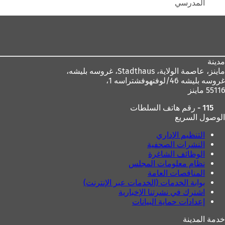
ب
و
المدرسي
و
ي
ي
ب
منطقة
ب
ج
القدم
ج
د
د
ي
ي
د
مدينة
د
ة
ماينز، عاصمة الولاية،
Stadthaus، غروسه بليشه،
ة
)
غروسه بليشه 46/لوفنهوفشتراسه 1،
)
55116 ماينز
115 - رقم هاتف السلطات
الوصول السريع
التنظيم الإداري
النشرات الصحفية
الوظائف الشاغرة
نظام معلومات المجلس
المناقصات العامة
بوابة الخدمات (الخدمات عبر الإنترنت)
اشترك في نشرتنا الإخبارية
إعدادات حماية البيانات
خدمة المدينة