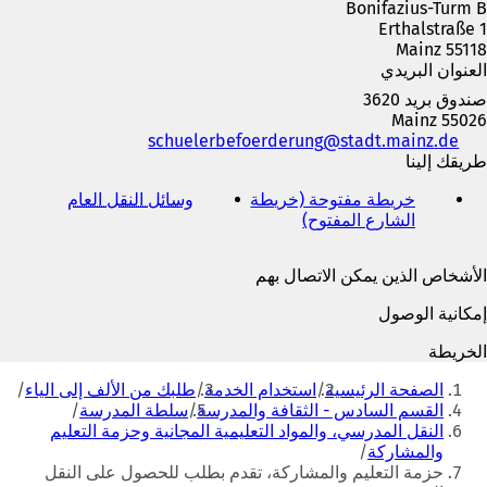
Bonifazius-Turm B
Erthalstraße 1
55118 Mainz
العنوان البريدي
صندوق بريد 3620
55026 Mainz
الهاتف
de
stadt.mainz
schuelerbefoerderung
والفاكس
طريقك إلينا
وعنوان
خريطة مفتوحة (خريطة
وسائل النقل العام
(
البريد
الشارع المفتوح)
(
ي
الإلكتروني
ي
ف
ف
ت
الأشخاص الذين يمكن الاتصال بهم
ت
ح
ح
ف
إمكانية الوصول
ف
ي
ي
ع
الخريطة
ع
ل
أنت
ل
ا
الصفحة الرئيسية
استخدام الخدمة
طلبك من الألف إلى الياء
هنا
ا
م
القسم السادس - الثقافة والمدرسة
سلطة المدرسة
م
ة
النقل المدرسي، والمواد التعليمية المجانية وحزمة التعليم
ة
ت
والمشاركة
ت
ب
حزمة التعليم والمشاركة، تقدم بطلب للحصول على النقل