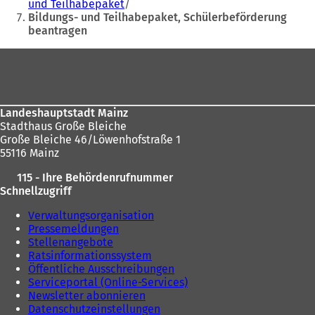
n
e
und Teilhabepaket
hier:
e
m
Bildungs- und Teilhabepaket, Schülerbeförderung
m
n
beantragen
n
e
e
u
Fußbereich
u
e
e
n
n
T
T
a
Landeshauptstadt Mainz
a
b
Stadthaus Große Bleiche
b
)
Große Bleiche 46/Löwenhofstraße 1
)
55116 Mainz
115 - Ihre Behördenrufnummer
Schnellzugriff
Verwaltungsorganisation
Pressemeldungen
Stellenangebote
Ratsinformationssystem
Öffentliche Ausschreibungen
Serviceportal (Online-Services)
Newsletter abonnieren
Datenschutzeinstellungen