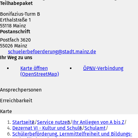
Teilhabepaket
Bonifazius-Turm B
Erthalstraße 1
55118 Mainz
Postanschrift
Postfach 3620
55026 Mainz
Telefon,
schuelerbefoerderung
stadt.mainz
de
Fax
Ihr Weg zu uns
und
Karte öffnen
ÖPNV
-Verbindung
(
E-
(OpenStreetMap)
(
Ö
Mail-
Ö
f
Adresse
f
f
Ansprechpersonen
f
n
n
e
Erreichbarkeit
e
t
t
i
Karte
i
n
Sie
n
e
Startseite
Service nutzen
Ihr Anliegen von A bis Z
befinden
e
i
Dezernat VI - Kultur und Schule
Schulamt
i
n
Schülerbeförderung, Lernmittelfreiheit und Bildungs-
sich