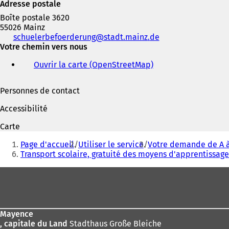
Adresse postale
Boîte postale 3620
55026 Mainz
Téléphone,
schuelerbefoerderung
stadt.mainz
de
fax
Votre chemin vers nous
et
Ouvrir la carte (OpenStreetMap)
(
adresse
S
électronique
'
Personnes de contact
o
u
Accessibilité
v
r
Carte
e
Vous
d
Page d'accueil
Utiliser le service
Votre demande de A à
êtes
a
Transport scolaire, gratuité des moyens d'apprentissage
n
ici
s
Pied
:
u
de
n
page
n
o
Mayence
u
, capitale du Land
Stadthaus Große Bleiche