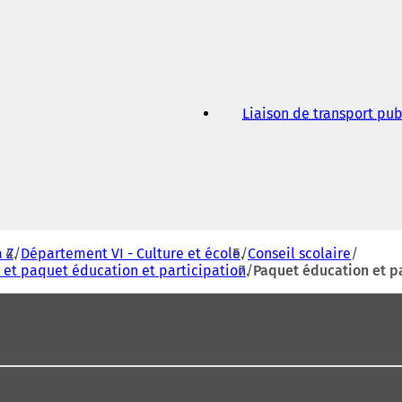
Liaison de transport pub
 Z
Département VI - Culture et école
Conseil scolaire
 et paquet éducation et participation
Paquet éducation et pa