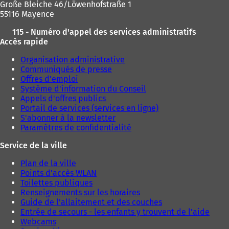
v
Große Bleiche 46/Löwenhofstraße 1
e
55116 Mayence
l
o
115 - Numéro d'appel des services administratifs
n
Accès rapide
g
l
Organisation administrative
e
Communiqués de presse
t
Offres d'emploi
)
Système d'information du Conseil
Appels d'offres publics
Portail de services (services en ligne)
S'abonner à la newsletter
Paramètres de confidentialité
Service de la ville
Plan de la ville
Points d'accès WLAN
Toilettes publiques
Renseignements sur les horaires
Guide de l'allaitement et des couches
Entrée de secours - les enfants y trouvent de l'aide
Webcams