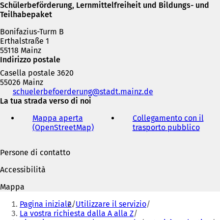
Schülerbeförderung, Lernmittelfreiheit und Bildungs- und
Teilhabepaket
Bonifazius-Turm B
Erthalstraße 1
55118 Mainz
Indirizzo postale
Casella postale 3620
55026 Mainz
Telefono,
schuelerbefoerderung
stadt.mainz
de
fax
La tua strada verso di noi
e
Mappa aperta
Collegamento con il
indirizzo
(OpenStreetMap)
(
trasporto pubblico
(
e-
S
S
mail
i
i
Persone di contatto
a
a
p
p
Accessibilità
r
r
e
e
Mappa
i
i
Siete
n
n
Pagina iniziale
Utilizzare il servizio
qui:
u
u
La vostra richiesta dalla A alla Z