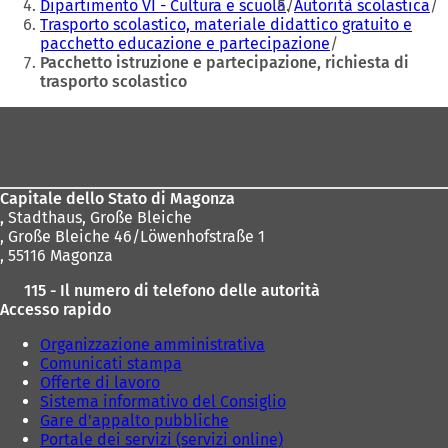
n
n
Dipartimento VI - Cultura e scuola
Autorità scolastica
a
a
Trasporto scolastico, materiale didattico gratuito e
n
n
pacchetto educazione e partecipazione
u
u
Pacchetto istruzione e partecipazione, richiesta di
o
o
trasporto scolastico
v
v
a
a
Area
s
s
dei
c
c
piedi
h
h
e
e
Capitale dello Stato di Magonza
d
d
,
Stadthaus, Große Bleiche
a
a
, Große Bleiche 46/Löwenhofstraße 1
)
)
, 55116 Magonza
115 - Il numero di telefono delle autorità
Accesso rapido
Organizzazione amministrativa
Comunicati stampa
Offerte di lavoro
Sistema informativo del Consiglio
Gare d'appalto pubbliche
Portale dei servizi (servizi online)